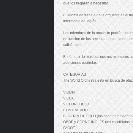
que los llegaran a necesitar.
El idioma de trabajo de la orquesta es el I
intermedio de Inglés.
Los miembros de la orquesta podrán ser in
en función de las necesidades de la orques
satisfactorio.
El número de músicos nuevos miembros adm
audiciones recibidas.
CATEGORÍAS
The World Orchestra está en busca de plazas
VIOLIN
VIOLA
VIOLONCHELO
CONTRABAJO
FLAUTA y PICCOLO (los candidatos deben 
OBOE y CORNO INGLÉS (los candidatos de
FAGOT