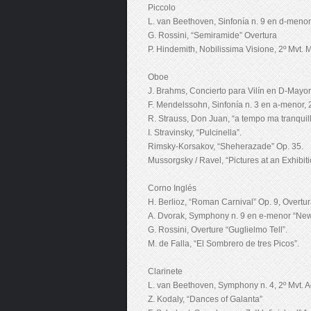
Piccolo
L. van Beethoven, Sinfonía n. 9 en d-menor,
G. Rossini, “Semiramide” Overtura
P. Hindemith, Nobilissima Visione, 2º Mvt. 
Oboe
J. Brahms, Concierto para Vilín en D-Mayor
F. Mendelssohn, Sinfonía n. 3 en a-menor, 
R. Strauss, Don Juan, “a tempo ma tranquill
I. Stravinsky, “Pulcinella”.
Rimsky-Korsakov, “Sheherazade” Op. 35.
Mussorgsky / Ravel, “Pictures at an Exhibiti
Corno Inglés
H. Berlioz, “Roman Carnival” Op. 9, Overtu
A. Dvorak, Symphony n. 9 en e-menor “New 
G. Rossini, Overture “Guglielmo Tell”.
M. de Falla, “El Sombrero de tres Picos”.
Clarinete
L. van Beethoven, Symphony n. 4, 2º Mvt. 
Z. Kodaly, “Dances of Galanta”