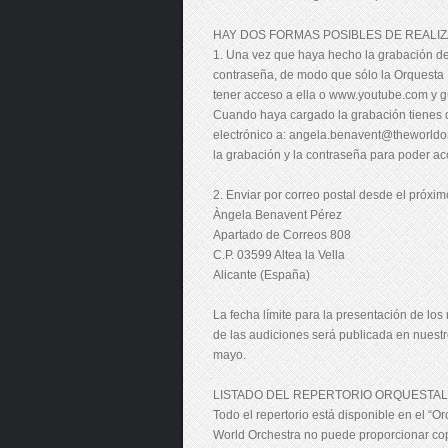
HAY DOS FORMAS POSIBLES DE REALIZ
1. Una vez que haya hecho la grabación de
contraseña, de modo que sólo la Orquesta 
tener acceso a ella o www.youtube.com y g
Cuando haya cargado la grabación tienes qu
electrónico a: angela.benavent@theworldorc
la grabación y la contraseña para poder ac
2. Enviar por correo postal desde el próxim
Àngela Benavent Pérez
Apartado de Correos 808
C.P. 03599 Altea la Vella
Alicante (España)
La fecha límite para la presentación de los 
de las audiciones será publicada en nuestro
mayo.
LISTADO DEL REPERTORIO ORQUESTAL
Todo el repertorio está disponible en el “Or
World Orchestra no puede proporcionar copi