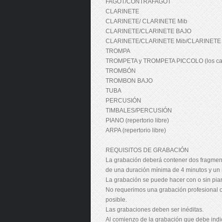
FAGOT/CONTRAFAGOT
CLARINETE
CLARINETE/ CLARINETE Mib
CLARINETE/CLARINETE BAJO
CLARINETE/CLARINETE Mib/CLARINETE
TROMPA
TROMPETA y TROMPETA PICCOLO (los cand
TROMBÓN
TROMBON BAJO
TUBA
PERCUSIÓN
TIMBALES/PERCUSIÓN
PIANO (repertorio libre)
ARPA (repertorio libre)
REQUISITOS DE GRABACIÓN
La grabación deberá contener dos fragmento
de una duración mínima de 4 minutos y un
La grabación se puede hacer con o sin pi
No requerimos una grabación profesional o 
posible.
Las grabaciones deben ser inéditas.
Al comienzo de la grabación que debe indic