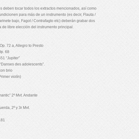
os deben tocar todos los extractos mencionados, así como
undicionen para más de un instrumento (es decir, Flauta /
larinete bajo, Fagot / Contrafagto etc) deberán grabar dos
de libre elección del instrumento principal.
Op. 72 a, Allegro to Presto
Op. 68
51 “Jupiter”
 – “Danses des adolescents”.
con brio
rimer violín)
antic” 2º Mvt. Andante
erda, 2º y 3r Mvt.
.81