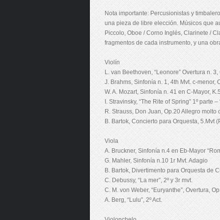
Nota importante: Percusionistas y timbaler
una pieza de libre elección. Músicos que a
Piccolo, Oboe / Corno Inglés, Clarinete / C
fragmentos de cada instrumento, y una obra 
Violín
L. van Beethoven, “Leonore” Overtura n. 3, 
J. Brahms, Sinfonía n. 1, 4th Mvt. c-menor, 
W. A. Mozart, Sinfonía n. 41 en C-Mayor, K.5
I. Stravinsky, “The Rite of Spring” 1º parte
R. Strauss, Don Juan, Op.20 Allegro molto 
B. Bartok, Concierto para Orquesta, 5.Mvt (P
Viola
A. Bruckner, Sinfonía n.4 en Eb-Mayor “Rom
G. Mahler, Sinfonía n.10 1r Mvt. Adagio
B. Bartok, Divertimento para Orquesta de Cu
C. Debussy, “La mer”, 2º y 3r mvt.
C. M. von Weber, “Euryanthe”, Overtura, Op
A. Berg, “Lulu”, 2º Act.
Violonchelo