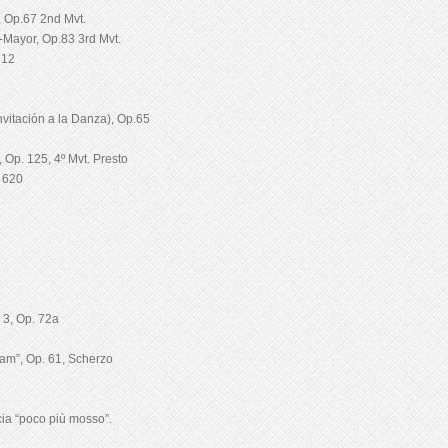
, Op.67 2nd Mvt.
-Mayor, Op.83 3rd Mvt.
 12
vitación a la Danza), Op.65
 Op. 125, 4º Mvt. Presto
K 620
 3, Op. 72a
am”, Op. 61, Scherzo
cia “poco più mosso”.