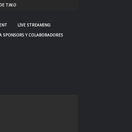
E T.W.O
CENT
LIVE STREAMING
A SPONSORS Y COLABORADORES