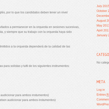
July 201
October 
nglés, por lo que los candidatos deben tener un nivel
Decembe
August 2
May 201
vitados a permanecer en la orquesta en sesiones sucesivas,
April 201
ta, y siempre que su trabajo con la orquesta haya sido
January 
itidos a la orquesta dependerá de la calidad de las
CATEGO
No categ
 para solistas y tutti de los siguientes instrumentos:
META
Log in
Entries
R
audicionar para ambos instumentos)
Commen
ben audicionar para ambos instumentos)
WordPres