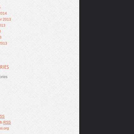
5
2014
r 2013
013
3
3
2013
RIES
ories
SS
ts
RSS
s.org