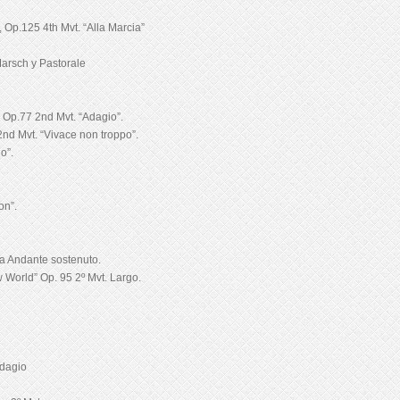
 Op.125 4th Mvt. “Alla Marcia”
Marsch y Pastorale
 Op.77 2nd Mvt. “Adagio”.
2nd Mvt. “Vivace non troppo”.
o”.
on”.
ra Andante sostenuto.
World” Op. 95 2º Mvt. Largo.
Adagio