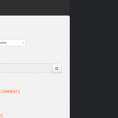
pañol
 COMMENTS
ES