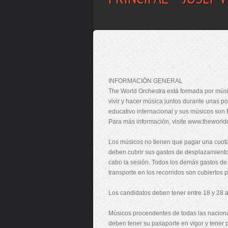
INFORMACIÓN GENERAL
The World Orchestra está formada por mús
vivir y hacer música juntos durante unas p
educativo internacional y sus músicos son
Para más información, visite www.theworld
Los músicos no tienen que pagar una cuota
deben cubrir sus gastos de desplazamiento 
cabo la sesión. Todos los demás gastos de
transporte en los recorridos son cubiertos p
Los candidatos deben tener entre 18 y 28 a
Músicos procendentes de todas las naciona
deben tener su pasaporte en vigor y tener po