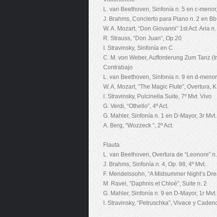
L. van Beethoven, Sinfonía n. 5 en c-menor
J. Brahms, Concierto para Piano n. 2 en Bb
W. A. Mozart, “Don Giovanni” 1st Act. Aria n.
R. Strauss, “Don Juan”, Op.20
I. Stravinsky, Sinfonía en C
C. M. von Weber, Aufforderung Zum Tanz (In
Contrabajo
L. van Beethoven, Sinfonía n. 9 en d-menor,
W. A. Mozart, “The Magic Flute”, Overtura, 
I. Stravinsky, Pulcinella Suite, 7º Mvt. Vivo
G. Verdi, “Othello”, 4º Act.
G. Mahler, Sinfonía n. 1 en D-Mayor, 3r Mvt.
A. Berg, “Wozzeck “, 2º Act.
Flauta
L. van Beethoven, Overtura de “Leonore” n.
J. Brahms, Sinfonía n. 4, Op. 98, 4º Mvt.
F. Mendelssohn, “A Midsummer Night’s Dre
M. Ravel, “Daphnis et Chloè”, Suite n. 2
G. Mahler, Sinfonía n. 9 en D-Mayor, 1r Mvt.
I. Stravinsky, “Petruschka”, Vivace y Caden